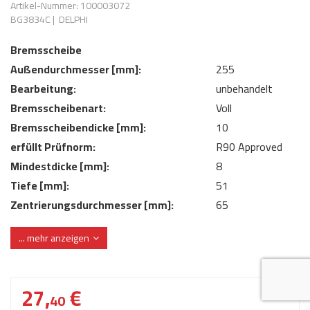
Artikel-Nummer: 100003072
AdBlue
ANMELDEN
BG3834C
|
DELPHI
Lecksuchtechnik
Klimaanlage
Stecker für Injektore
Werkstattausrüstung 
REGISTRIEREN
Bremsscheibe
Spülung/Reinigung
Kühlung
Ersatzeile/Einzelteile
Außendurchmesser [mm]:
255
Reiniger/ Verbrauchsm
MERKZETTEL
Werkzeuge & kleine He
Elektrik
Bearbeitung:
unbehandelt
Dichtmasse
Bremsscheibenart:
Voll
zum B2B Shop
Kältemittelidentifikatio
Kupplung/-anbauteile
für Werkstattkunden
Bremsscheibendicke [mm]:
10
Prüföl Dieselprüfständ
erfüllt Prüfnorm:
R90 Approved
Lokring
Abgasanlage
Mindestdicke [mm]:
Öle
8
Fittinge/ Schlauchansc
Wischerblätter
Tiefe [mm]:
51
Schläuche
Zentrierungsdurchmesser [mm]:
65
Benzineinspritzung
... mehr anzeigen
Weitere Kategorien
27,
€
40