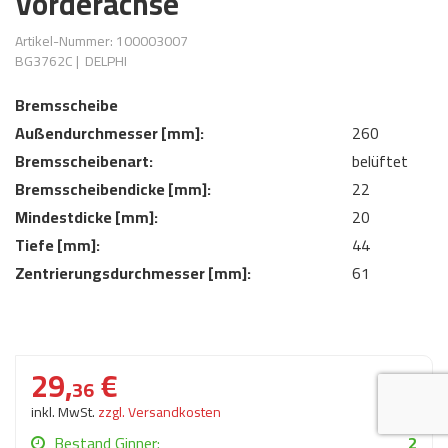
Vorderachse
AdBlue
ANMELDEN
Lecksuchtechnik
Klimaanlage
Stecker für Injektore
Artikel-Nummer: 100003007
Werkstattausrüstung 
BG3762C
|
DELPHI
REGISTRIEREN
Spülung/Reinigung
Kühlung
Ersatzeile/Einzelteile
Reiniger/ Verbrauchsm
Bremsscheibe
MERKZETTEL
Werkzeuge & kleine He
Elektrik
Außendurchmesser [mm]:
260
Dichtmasse
Bremsscheibenart:
belüftet
zum B2B Shop
Kältemittelidentifikatio
Kupplung/-anbauteile
für Werkstattkunden
Bremsscheibendicke [mm]:
22
Prüföl Dieselprüfständ
Mindestdicke [mm]:
20
Lokring
Abgasanlage
Öle
Tiefe [mm]:
44
Fittinge/ Schlauchansc
Wischerblätter
Zentrierungsdurchmesser [mm]:
61
Schläuche
Benzineinspritzung
Weitere Kategorien
29,
€
36
inkl. MwSt.
zzgl. Versandkosten
Bestand Ginner:
2