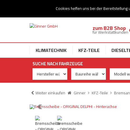
Ihr Speziallist für Dieseltechnik
Cookies helfen uns bei der Bereitstellung 
zum B2B Shop
für Werkstattkunden
KLIMATECHNIK
KFZ-TEILE
DIESELT
SUCHE NACH FAHRZEUGE
Weiter einkaufen
Ginner
KFZ-Teile
Bremsan