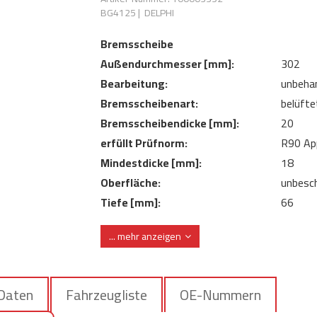
BG4125
|
DELPHI
Bremsscheibe
Außendurchmesser [mm]:
302
Bearbeitung:
unbeha
Bremsscheibenart:
belüfte
Bremsscheibendicke [mm]:
20
erfüllt Prüfnorm:
R90 Ap
Mindestdicke [mm]:
18
Oberfläche:
unbesch
Tiefe [mm]:
66
Zentrierungsdurchmesser [mm]:
64
... mehr anzeigen
 Daten
Fahrzeugliste
OE-Nummern