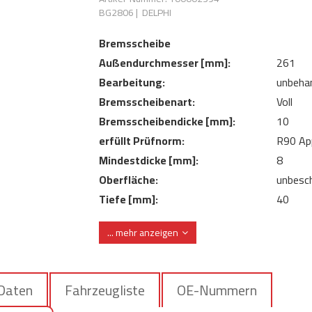
BG2806
|
DELPHI
Bremsscheibe
Außendurchmesser [mm]:
261
Bearbeitung:
unbeha
Bremsscheibenart:
Voll
Bremsscheibendicke [mm]:
10
erfüllt Prüfnorm:
R90 Ap
Mindestdicke [mm]:
8
Oberfläche:
unbesch
Tiefe [mm]:
40
Zentrierungsdurchmesser [mm]:
72
... mehr anzeigen
 Daten
Fahrzeugliste
OE-Nummern