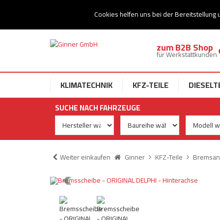
Ihr Speziallist für Dieseltechnik
Cookies helfen uns bei der Bereitstellung 
zum B2B Shop
für Werkstattkunden
KLIMATECHNIK
KFZ-TEILE
DIESELT
SUCHE NACH FAHRZEUGE
Weiter einkaufen
Ginner
KFZ-Teile
Bremsan