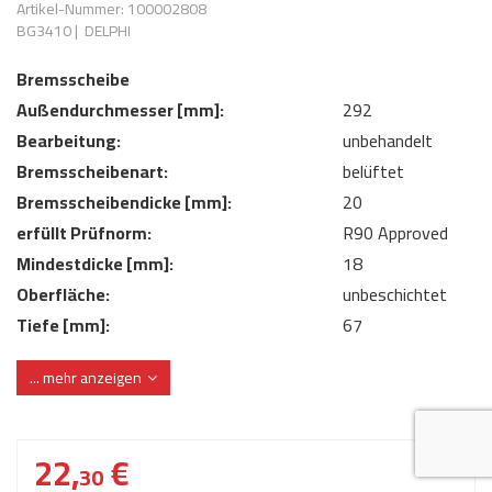
Artikel-Nummer: 100002808
AdBlue
ANMELDEN
BG3410
|
DELPHI
Lecksuchtechnik
Klimaanlage
Stecker für Injektore
Werkstattausrüstung 
Bremsscheibe
REGISTRIEREN
Spülung/Reinigung
Kühlung
Ersatzeile/Einzelteile
Außendurchmesser [mm]:
292
Reiniger/ Verbrauchsm
MERKZETTEL
Werkzeuge & kleine He
Elektrik
Bearbeitung:
unbehandelt
Dichtmasse
Bremsscheibenart:
belüftet
zum B2B Shop
Kältemittelidentifikatio
Kupplung/-anbauteile
für Werkstattkunden
Bremsscheibendicke [mm]:
20
Prüföl Dieselprüfständ
erfüllt Prüfnorm:
R90 Approved
Lokring
Abgasanlage
Mindestdicke [mm]:
Öle
18
Fittinge/ Schlauchansc
Wischerblätter
Oberfläche:
unbeschichtet
Schläuche
Tiefe [mm]:
67
Benzineinspritzung
Zentrierungsdurchmesser [mm]:
98
... mehr anzeigen
Weitere Kategorien
22,
€
30