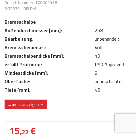
Artikel-Nummer: 100002498
AdBlue
ANMELDEN
BG2633
|
DELPHI
Lecksuchtechnik
Klimaanlage
Stecker für Injektore
Werkstattausrüstung 
Bremsscheibe
REGISTRIEREN
Spülung/Reinigung
Kühlung
Ersatzeile/Einzelteile
Außendurchmesser [mm]:
258
Reiniger/ Verbrauchsm
MERKZETTEL
Werkzeuge & kleine He
Elektrik
Bearbeitung:
unbehandelt
Dichtmasse
Bremsscheibenart:
Voll
zum B2B Shop
Kältemittelidentifikatio
Kupplung/-anbauteile
für Werkstattkunden
Bremsscheibendicke [mm]:
10
Prüföl Dieselprüfständ
erfüllt Prüfnorm:
R90 Approved
Lokring
Abgasanlage
Mindestdicke [mm]:
Öle
9
Fittinge/ Schlauchansc
Wischerblätter
Oberfläche:
unbeschichtet
Schläuche
Tiefe [mm]:
45
Benzineinspritzung
Zentrierungsdurchmesser [mm]:
68
... mehr anzeigen
Weitere Kategorien
15,
€
22