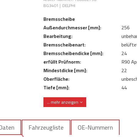
BG3401
|
DELPHI
Bremsscheibe
Außendurchmesser [mm]:
256
Bearbeitung:
unbeha
Bremsscheibenart:
belüfte
Bremsscheibendicke [mm]:
24
erfüllt Prüfnorm:
R90 Ap
Mindestdicke [mm]:
22
Oberfläche:
unbesch
Tiefe [mm]:
44
Zentrierungsdurchmesser [mm]:
69
... mehr anzeigen
 Daten
Fahrzeugliste
OE-Nummern