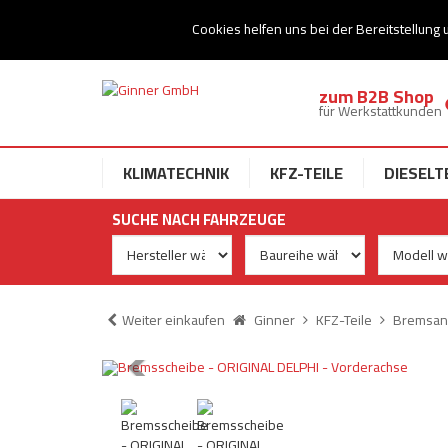
Ihr Speziallist für Dieseltechnik
Cookies helfen uns bei der Bereitstellung 
zum B2B Shop
für Werkstattkunden
KLIMATECHNIK
KFZ-TEILE
DIESELT
SUCHE NACH FAHRZEUGE
Weiter einkaufen
Ginner
KFZ-Teile
Bremsan