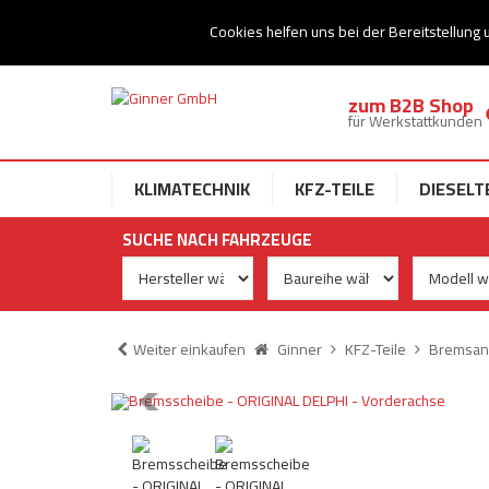
Ihr Speziallist für Dieseltechnik
Cookies helfen uns bei der Bereitstellung 
zum B2B Shop
für Werkstattkunden
KLIMATECHNIK
KFZ-TEILE
DIESELT
SUCHE NACH FAHRZEUGE
Weiter einkaufen
Ginner
KFZ-Teile
Bremsan