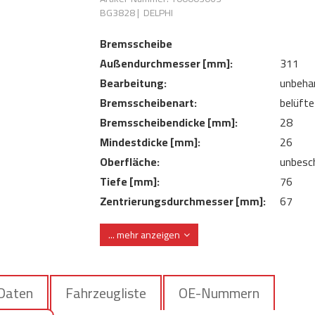
BG3828
|
DELPHI
Bremsscheibe
Außendurchmesser [mm]:
311
Bearbeitung:
unbeha
Bremsscheibenart:
belüfte
Bremsscheibendicke [mm]:
28
Mindestdicke [mm]:
26
Oberfläche:
unbesc
Tiefe [mm]:
76
Zentrierungsdurchmesser [mm]:
67
... mehr anzeigen
 Daten
Fahrzeugliste
OE-Nummern