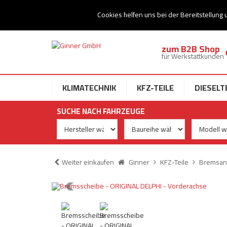
Ihr Speziallist für Dieseltechnik
Cookies helfen uns bei der Bereitstellung 
zum B2B Shop
für Werkstattkunden
KLIMATECHNIK
KFZ-TEILE
DIESELT
SUCHE NACH FAHRZEUGE
Weiter einkaufen
Ginner
KFZ-Teile
Bremsan