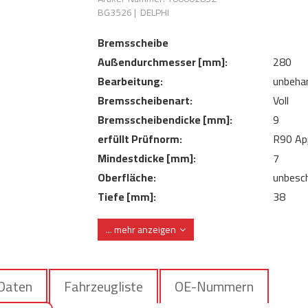
BG3526
|
DELPHI
Bremsscheibe
Außendurchmesser [mm]:
280
Bearbeitung:
unbeha
Bremsscheibenart:
Voll
Bremsscheibendicke [mm]:
9
erfüllt Prüfnorm:
R90 Ap
Mindestdicke [mm]:
7
Oberfläche:
unbesch
Tiefe [mm]:
38
Zentrierungsdurchmesser [mm]:
58
... mehr anzeigen
 Daten
Fahrzeugliste
OE-Nummern