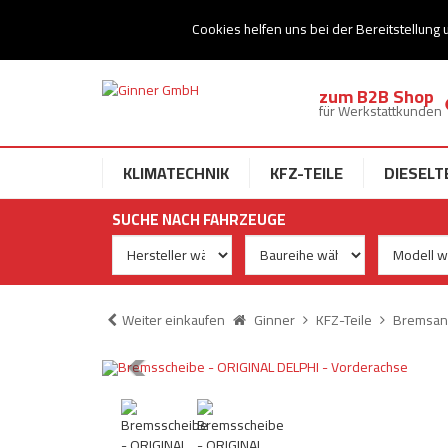
Ihr Speziallist für Dieseltechnik
Cookies helfen uns bei der Bereitstellung 
zum B2B Shop
für Werkstattkunden
KLIMATECHNIK
KFZ-TEILE
DIESELT
SUCHE NACH FAHRZEUGE
Weiter einkaufen
Ginner
KFZ-Teile
Bremsan