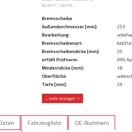
BG3071
|
DELPHI
Bremsscheibe
Außendurchmesser [mm]:
253
Bearbeitung:
unbeha
Bremsscheibenart:
belüfte
Bremsscheibendicke [mm]:
20
erfüllt Prüfnorm:
R90 Ap
Mindestdicke [mm]:
18
Oberfläche:
unbesch
Tiefe [mm]:
29
Zentrierungsdurchmesser [mm]:
84
... mehr anzeigen
 Daten
Fahrzeugliste
OE-Nummern