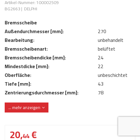
Artikel-Nummer: 100002509
AdBlue
ANMELDEN
BG2663
|
DELPHI
Lecksuchtechnik
Klimaanlage
Stecker für Injektore
Werkstattausrüstung 
Bremsscheibe
REGISTRIEREN
Spülung/Reinigung
Kühlung
Ersatzeile/Einzelteile
Außendurchmesser [mm]:
270
Reiniger/ Verbrauchsm
MERKZETTEL
Werkzeuge & kleine He
Elektrik
Bearbeitung:
unbehandelt
Dichtmasse
Bremsscheibenart:
belüftet
zum B2B Shop
Kältemittelidentifikatio
Kupplung/-anbauteile
für Werkstattkunden
Bremsscheibendicke [mm]:
24
Prüföl Dieselprüfständ
Mindestdicke [mm]:
22
Lokring
Abgasanlage
Oberfläche:
Öle
unbeschichtet
Fittinge/ Schlauchansc
Wischerblätter
Tiefe [mm]:
43
Schläuche
Zentrierungsdurchmesser [mm]:
78
Benzineinspritzung
... mehr anzeigen
Weitere Kategorien
20,
€
44