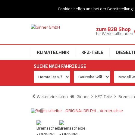
Ihr Speziallist für Dieseltechnik
Cookies helfen uns bei der Bereitstellung 
zum B2B Shop
für Werkstattkunden
KLIMATECHNIK
KFZ-TEILE
DIESELT
SUCHE NACH FAHRZEUGE
Weiter einkaufen
Ginner
KFZ-Teile
Bremsan