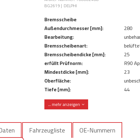
BG2619
|
DELPHI
Bremsscheibe
Außendurchmesser [mm]:
280
Bearbeitung:
unbeha
Bremsscheibenart:
belüfte
Bremsscheibendicke [mm]:
25
erfüllt Prüfnorm:
R90 Ap
Mindestdicke [mm]:
23
Oberfläche:
unbesch
Tiefe [mm]:
44
Zentrierungsdurchmesser [mm]:
68
... mehr anzeigen
 Daten
Fahrzeugliste
OE-Nummern