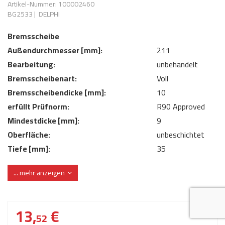
Artikel-Nummer: 100002460
AdBlue
ANMELDEN
BG2533
|
DELPHI
Lecksuchtechnik
Klimaanlage
Stecker für Injektore
Werkstattausrüstung 
Bremsscheibe
REGISTRIEREN
Spülung/Reinigung
Kühlung
Ersatzeile/Einzelteile
Außendurchmesser [mm]:
211
Reiniger/ Verbrauchsm
MERKZETTEL
Werkzeuge & kleine He
Elektrik
Bearbeitung:
unbehandelt
Dichtmasse
Bremsscheibenart:
Voll
zum B2B Shop
Kältemittelidentifikatio
Kupplung/-anbauteile
für Werkstattkunden
Bremsscheibendicke [mm]:
10
Prüföl Dieselprüfständ
erfüllt Prüfnorm:
R90 Approved
Lokring
Abgasanlage
Mindestdicke [mm]:
Öle
9
Fittinge/ Schlauchansc
Wischerblätter
Oberfläche:
unbeschichtet
Schläuche
Tiefe [mm]:
35
Benzineinspritzung
Zentrierungsdurchmesser [mm]:
70
... mehr anzeigen
Weitere Kategorien
13,
€
52