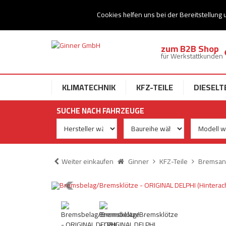
Ihr Speziallist für Dieseltechnik
Cookies helfen uns bei der Bereitstellung 
zum B2B Shop
für Werkstattkunden
KLIMATECHNIK
KFZ-TEILE
DIESELT
SUCHE NACH FAHRZEUGE
Weiter einkaufen
Ginner
KFZ-Teile
Bremsan