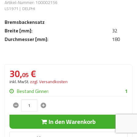
Artikel-Nummer: 100002156
AdBlue
ANMELDEN
LS1971
|
DELPHI
Lecksuchtechnik
Klimaanlage
Stecker für Injektore
Werkstattausrüstung 
Bremsbackensatz
REGISTRIEREN
Spülung/Reinigung
Kühlung
Ersatzeile/Einzelteile
Breite [mm]:
32
Reiniger/ Verbrauchsm
MERKZETTEL
Werkzeuge & kleine He
Elektrik
Durchmesser [mm]:
180
Dichtmasse
zum B2B Shop
Kältemittelidentifikatio
Kupplung/-anbauteile
für Werkstattkunden
Prüföl Dieselprüfständ
Lokring
Abgasanlage
30,
€
Öle
05
Fittinge/ Schlauchansc
Wischerblätter
inkl. MwSt.
zzgl. Versandkosten
Schläuche
Bestand Ginner:
1
Benzineinspritzung
Weitere Kategorien
In den Warenkorb