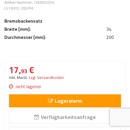
Artikel-Nummer: 100002054
AdBlue
ANMELDEN
LS1820
|
DELPHI
Lecksuchtechnik
Klimaanlage
Stecker für Injektore
Werkstattausrüstung 
Bremsbackensatz
REGISTRIEREN
Spülung/Reinigung
Kühlung
Ersatzeile/Einzelteile
Breite [mm]:
34
Reiniger/ Verbrauchsm
MERKZETTEL
Werkzeuge & kleine He
Elektrik
Durchmesser [mm]:
200
Dichtmasse
zum B2B Shop
Kältemittelidentifikatio
Kupplung/-anbauteile
für Werkstattkunden
Prüföl Dieselprüfständ
Lokring
Abgasanlage
17,
€
Öle
93
Fittinge/ Schlauchansc
Wischerblätter
inkl. MwSt.
zzgl. Versandkosten
Schläuche
nicht lagernd
Benzineinspritzung
Lageralarm
Weitere Kategorien
Verfügbarkeitsanfrage