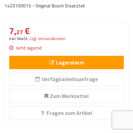
AdBlue
1420100015 - Original Bosch Ersatzteil
ANMELDEN
Lecksuchtechnik
Klimaanlage
Stecker für Injektore
Werkstattausrüstung 
REGISTRIEREN
Spülung/Reinigung
Kühlung
Ersatzeile/Einzelteile
7,
€
Reiniger/ Verbrauchsm
27
MERKZETTEL
Werkzeuge & kleine He
Elektrik
inkl. MwSt.
zzgl. Versandkosten
Dichtmasse
nicht lagernd
zum B2B Shop
Kältemittelidentifikatio
Kupplung/-anbauteile
für Werkstattkunden
Prüföl Dieselprüfständ
Lageralarm
Lokring
Abgasanlage
Öle
Fittinge/ Schlauchansc
Wischerblätter
Verfügbarkeitsanfrage
Schläuche
Benzineinspritzung
Zum Merkzettel
Weitere Kategorien
Fragen zum Artikel