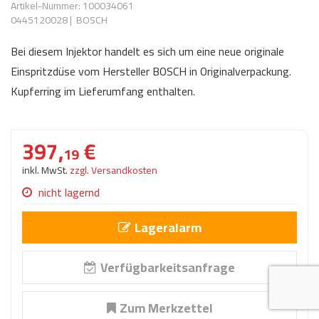
Artikel-Nummer: 100034061
AdBlue
ANMELDEN
0445120028
|
BOSCH
Lecksuchtechnik
Klimaanlage
Stecker für Injektore
Werkstattausrüstung 
Bei diesem Injektor handelt es sich um eine neue originale
REGISTRIEREN
Spülung/Reinigung
Kühlung
Ersatzeile/Einzelteile
Einspritzdüse vom Hersteller BOSCH in Originalverpackung.
Reiniger/ Verbrauchsm
MERKZETTEL
Werkzeuge & kleine He
Elektrik
Kupferring im Lieferumfang enthalten.
Dichtmasse
zum B2B Shop
Kältemittelidentifikatio
Kupplung/-anbauteile
für Werkstattkunden
Prüföl Dieselprüfständ
397,
€
19
Lokring
Abgasanlage
Öle
inkl. MwSt.
zzgl. Versandkosten
Fittinge/ Schlauchansc
Wischerblätter
nicht lagernd
Schläuche
Benzineinspritzung
Lageralarm
Weitere Kategorien
Verfügbarkeitsanfrage
Zum Merkzettel