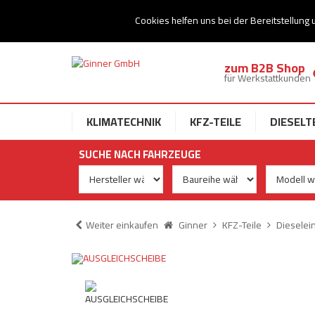
Ihr Speziallist für Dieseltechnik
Cookies helfen uns bei der Bereitstellung 
zum B2B Shop
für Werkstattkunden
KLIMATECHNIK
KFZ-TEILE
DIESELT
SUCHE NACH FAHRZEUGE
Weiter einkaufen
Ginner
KFZ-Teile
Dieselei