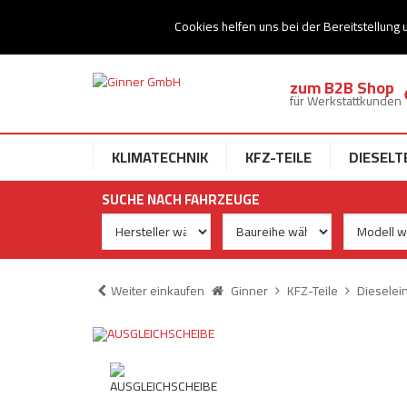
Ihr Speziallist für Dieseltechnik
Cookies helfen uns bei der Bereitstellung 
zum B2B Shop
für Werkstattkunden
KLIMATECHNIK
KFZ-TEILE
DIESELT
SUCHE NACH FAHRZEUGE
Weiter einkaufen
Ginner
KFZ-Teile
Dieselei