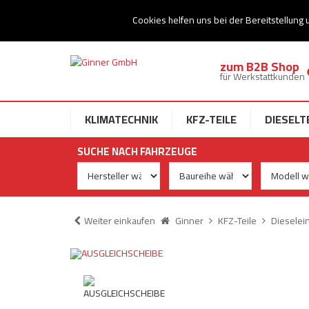
Ihr Speziallist für Dieseltechnik
Cookies helfen uns bei der Bereitstellung 
zum B2B Shop
für Werkstattkunden
KLIMATECHNIK
KFZ-TEILE
DIESELT
SUCHE NACH FAHRZEUGE
Weiter einkaufen
Ginner
KFZ-Teile
Dieselei