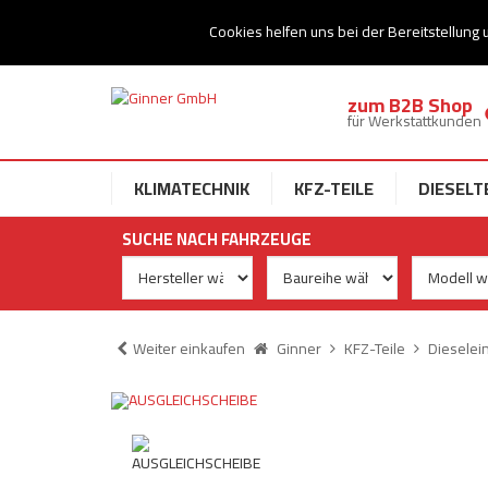
Ihr Speziallist für Dieseltechnik
Cookies helfen uns bei der Bereitstellung 
zum B2B Shop
für Werkstattkunden
KLIMATECHNIK
KFZ-TEILE
DIESELT
SUCHE NACH FAHRZEUGE
Weiter einkaufen
Ginner
KFZ-Teile
Dieselei