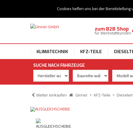
Ihr Speziallist für Dieseltechnik
Cookies helfen uns bei der Bereitstellung 
zum B2B Shop
für Werkstattkunden
KLIMATECHNIK
KFZ-TEILE
DIESELT
SUCHE NACH FAHRZEUGE
Weiter einkaufen
Ginner
KFZ-Teile
Dieselei