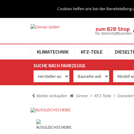
Ihr Speziallist für Dieseltechnik
Cookies helfen uns bei der Bereitstellung 
zum B2B Shop
für Werkstattkunden
KLIMATECHNIK
KFZ-TEILE
DIESELT
SUCHE NACH FAHRZEUGE
Weiter einkaufen
Ginner
KFZ-Teile
Dieselei