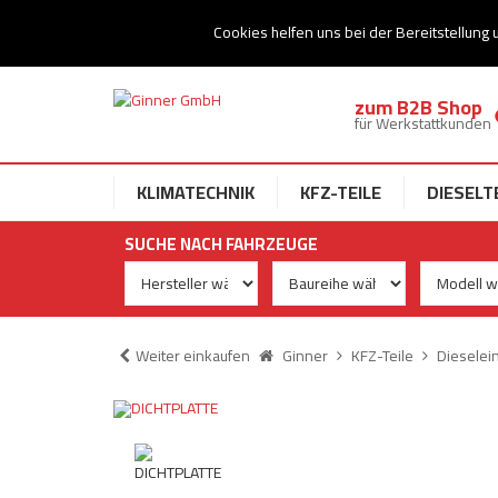
Ihr Speziallist für Dieseltechnik
Cookies helfen uns bei der Bereitstellung 
zum B2B Shop
für Werkstattkunden
KLIMATECHNIK
KFZ-TEILE
DIESELT
SUCHE NACH FAHRZEUGE
Weiter einkaufen
Ginner
KFZ-Teile
Dieselei