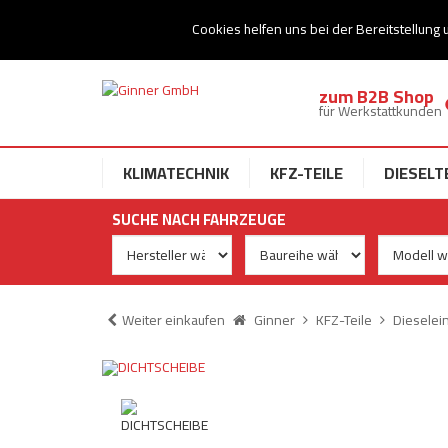
Ihr Speziallist für Dieseltechnik
Cookies helfen uns bei der Bereitstellung 
zum B2B Shop
für Werkstattkunden
KLIMATECHNIK
KFZ-TEILE
DIESELT
SUCHE NACH FAHRZEUGE
Weiter einkaufen
Ginner
KFZ-Teile
Dieselei