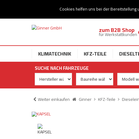
Ihr Speziallist für Dieseltechnik
Cookies helfen uns bei der Bereitstellung 
zum B2B Shop
für Werkstattkunden
KLIMATECHNIK
KFZ-TEILE
DIESELT
SUCHE NACH FAHRZEUGE
Weiter einkaufen
Ginner
KFZ-Teile
Dieselei