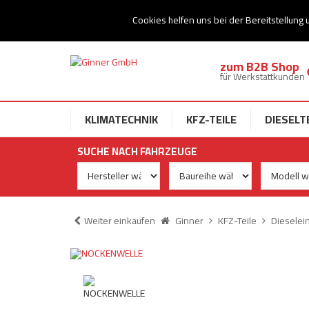
Ihr Speziallist für Dieseltechnik
Cookies helfen uns bei der Bereitstellung 
zum B2B Shop
für Werkstattkunden
KLIMATECHNIK
KFZ-TEILE
DIESELT
SUCHE NACH FAHRZEUGE
Weiter einkaufen
Ginner
KFZ-Teile
Dieselei