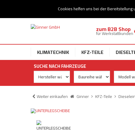
Ihr Speziallist für Dieseltechnik
Cookies helfen uns bei der Bereitstellung 
zum B2B Shop
für Werkstattkunden
KLIMATECHNIK
KFZ-TEILE
DIESELT
SUCHE NACH FAHRZEUGE
Weiter einkaufen
Ginner
KFZ-Teile
Dieselei