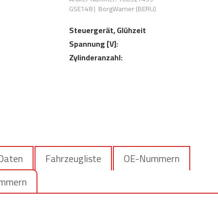
GSE148
|
BorgWarner (BERU)
Steuergerät, Glühzeit
Spannung [V]:
Zylinderanzahl:
 Daten
Fahrzeugliste
OE-Nummern
ummern