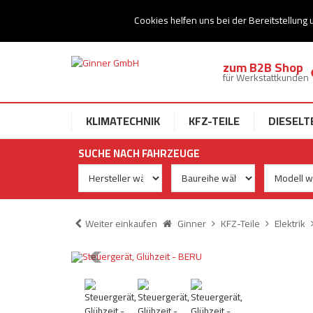
Ihr Speziallist für Dieseltechnik
Cookies helfen uns bei der Bereitstellung 
zum B2B Shop
für Werkstattkunden
KLIMATECHNIK
KFZ-TEILE
DIESELT
SUCHE NACH FAHRZEUGE
Weiter einkaufen
Ginner
KFZ-Teile
Elektrik