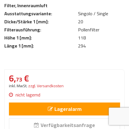
AdBlue
Filter, Innenraumluft
ANMELDEN
Lecksuchtechnik
Klimaanlage
Stecker für Injektore
Ausstattungsvariante:
Singolo / Single
Werkstattausrüstung 
REGISTRIEREN
Dicke/Stärke 1 [mm]:
20
Spülung/Reinigung
Kühlung
Ersatzeile/Einzelteile
Reiniger/ Verbrauchsm
Filterausführung:
Pollenfilter
MERKZETTEL
Werkzeuge & kleine He
Elektrik
Höhe 1 [mm]:
118
Dichtmasse
Länge 1 [mm]:
294
zum B2B Shop
Kältemittelidentifikatio
Kupplung/-anbauteile
für Werkstattkunden
Prüföl Dieselprüfständ
Lokring
Abgasanlage
Öle
6,
€
Fittinge/ Schlauchansc
Wischerblätter
73
Schläuche
inkl. MwSt.
zzgl. Versandkosten
Benzineinspritzung
nicht lagernd
Weitere Kategorien
Lageralarm
Verfügbarkeitsanfrage