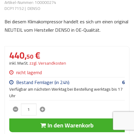
Artikel-Nummer: 100000274
AdBlue
ANMELDEN
DCP17152
|
DENSO
Lecksuchtechnik
Klimaanlage
Stecker für Injektore
Werkstattausrüstung 
Bei diesem Klimakompressor handelt es sich um einen original
REGISTRIEREN
Spülung/Reinigung
Kühlung
Ersatzeile/Einzelteile
NEUTEIL vom Hersteller DENSO in OE-Qualität.
Reiniger/ Verbrauchsm
MERKZETTEL
Werkzeuge & kleine He
Elektrik
Dichtmasse
zum B2B Shop
440,
€
Kältemittelidentifikatio
Kupplung/-anbauteile
für Werkstattkunden
50
Prüföl Dieselprüfständ
inkl. MwSt.
zzgl. Versandkosten
Lokring
Abgasanlage
Öle
nicht lagernd
Fittinge/ Schlauchansc
Wischerblätter
Bestand Fernlager (in 24h):
6
Schläuche
Verfügbar am nächsten Werktag bei Bestellung werktags bis 17
Benzineinspritzung
Uhr
Weitere Kategorien
In den Warenkorb