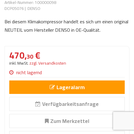
Artikel-Nummer: 100000098
AdBlue
ANMELDEN
DCP05076
|
DENSO
Lecksuchtechnik
Klimaanlage
Stecker für Injektore
Werkstattausrüstung 
Bei diesem Klimakompressor handelt es sich um einen original
REGISTRIEREN
Spülung/Reinigung
Kühlung
Ersatzeile/Einzelteile
NEUTEIL vom Hersteller DENSO in OE-Qualität.
Reiniger/ Verbrauchsm
MERKZETTEL
Werkzeuge & kleine He
Elektrik
Dichtmasse
zum B2B Shop
470,
€
Kältemittelidentifikatio
Kupplung/-anbauteile
für Werkstattkunden
30
Prüföl Dieselprüfständ
inkl. MwSt.
zzgl. Versandkosten
Lokring
Abgasanlage
Öle
nicht lagernd
Fittinge/ Schlauchansc
Wischerblätter
Schläuche
Lageralarm
Benzineinspritzung
Verfügbarkeitsanfrage
Weitere Kategorien
Zum Merkzettel