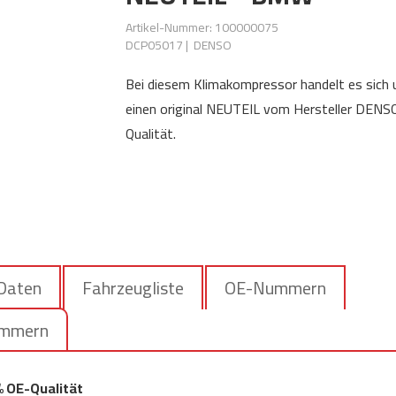
Artikel-Nummer: 100000075
DCP05017
|
DENSO
Bei diesem Klimakompressor handelt es sich
einen original NEUTEIL vom Hersteller DENSO
Qualität.
 Daten
Fahrzeugliste
OE-Nummern
ummern
% OE-Qualität