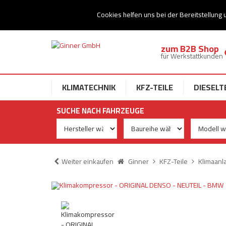
Ihr Speziallist für Dieseltechnik
Cookies helfen uns bei der Bereitstellung 
zum B2B Shop
für Werkstattkunden
KLIMATECHNIK
KFZ-TEILE
DIESELT
SUCHE NACH FAHRZEUGE
Weiter einkaufen
Ginner
KFZ-Teile
Klimaanl