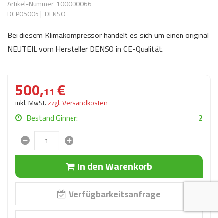
Artikel-Nummer: 100000066
AdBlue
ANMELDEN
DCP05006
|
DENSO
Lecksuchtechnik
Klimaanlage
Stecker für Injektore
Werkstattausrüstung 
Bei diesem Klimakompressor handelt es sich um einen original
REGISTRIEREN
Spülung/Reinigung
Kühlung
Ersatzeile/Einzelteile
NEUTEIL vom Hersteller DENSO in OE-Qualität.
Reiniger/ Verbrauchsm
MERKZETTEL
Werkzeuge & kleine He
Elektrik
Dichtmasse
zum B2B Shop
500,
€
Kältemittelidentifikatio
Kupplung/-anbauteile
für Werkstattkunden
11
Prüföl Dieselprüfständ
inkl. MwSt.
zzgl. Versandkosten
Lokring
Abgasanlage
Öle
Bestand Ginner:
2
Fittinge/ Schlauchansc
Wischerblätter
Schläuche
Benzineinspritzung
In den Warenkorb
Weitere Kategorien
Verfügbarkeitsanfrage