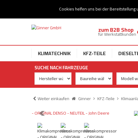
Ihr Speziallist für Dieseltechnik
Cookies helfen uns bei der Bereitstellung 
zum B2B Shop
für Werkstattkunden
KLIMATECHNIK
KFZ-TEILE
DIESELT
SUCHE NACH FAHRZEUGE
Weiter einkaufen
Ginner
KFZ-Teile
Klimaanl