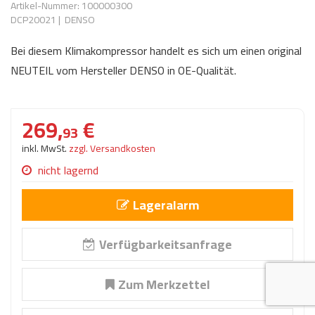
Artikel-Nummer: 100000300
AdBlue
ANMELDEN
DCP20021
|
DENSO
Lecksuchtechnik
Klimaanlage
Stecker für Injektore
Werkstattausrüstung 
Bei diesem Klimakompressor handelt es sich um einen original
REGISTRIEREN
Spülung/Reinigung
Kühlung
Ersatzeile/Einzelteile
NEUTEIL vom Hersteller DENSO in OE-Qualität.
Reiniger/ Verbrauchsm
MERKZETTEL
Werkzeuge & kleine He
Elektrik
Dichtmasse
zum B2B Shop
269,
€
Kältemittelidentifikatio
Kupplung/-anbauteile
für Werkstattkunden
93
Prüföl Dieselprüfständ
inkl. MwSt.
zzgl. Versandkosten
Lokring
Abgasanlage
Öle
nicht lagernd
Fittinge/ Schlauchansc
Wischerblätter
Schläuche
Lageralarm
Benzineinspritzung
Verfügbarkeitsanfrage
Weitere Kategorien
Zum Merkzettel