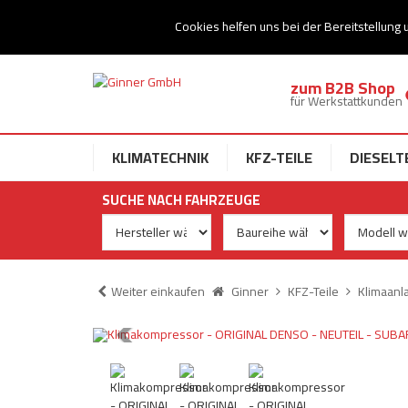
Ihr Speziallist für Dieseltechnik
Cookies helfen uns bei der Bereitstellung 
zum B2B Shop
für Werkstattkunden
KLIMATECHNIK
KFZ-TEILE
DIESELT
SUCHE NACH FAHRZEUGE
Weiter einkaufen
Ginner
KFZ-Teile
Klimaanl