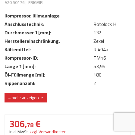
920.50476
|
FRIGAIR
AdBlue
ANMELDEN
Lecksuchtechnik
Klimaanlage
Stecker für Injektore
Kompressor, Klimaanlage
Werkstattausrüstung 
REGISTRIEREN
Anschlusstechnik:
Spülung/Reinigung
Kühlung
Ersatzeile/Einzelteile
Rotolock H
Reiniger/ Verbrauchsm
Durchmesser 1 [mm]:
132
MERKZETTEL
Werkzeuge & kleine He
Elektrik
Herstellereinschränkung:
Zexel
Dichtmasse
Kältemittel:
zum B2B Shop
R 404a
Kältemittelidentifikatio
Kupplung/-anbauteile
für Werkstattkunden
Kompressor-ID:
TM16
Prüföl Dieselprüfständ
Lokring
Abgasanlage
Länge 1 [mm]:
53,95
Öle
Öl-Füllmenge [ml]:
180
Fittinge/ Schlauchansc
Wischerblätter
Rippenanzahl:
2
Schläuche
Spannung [V]:
24
Benzineinspritzung
... mehr anzeigen
Weitere Kategorien
306,
€
78
inkl. MwSt.
zzgl. Versandkosten