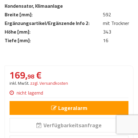
AdBlue
Kondensator, Klimaanlage
ANMELDEN
Lecksuchtechnik
Klimaanlage
Stecker für Injektore
Breite [mm]:
592
Werkstattausrüstung 
REGISTRIEREN
Ergänzungsartikel/Ergänzende Info 2:
mit Trockner
Spülung/Reinigung
Kühlung
Ersatzeile/Einzelteile
Reiniger/ Verbrauchsm
Höhe [mm]:
343
MERKZETTEL
Werkzeuge & kleine He
Elektrik
Tiefe [mm]:
16
Dichtmasse
zum B2B Shop
Kältemittelidentifikatio
Kupplung/-anbauteile
für Werkstattkunden
Prüföl Dieselprüfständ
Lokring
Abgasanlage
169,
€
Öle
98
Fittinge/ Schlauchansc
Wischerblätter
inkl. MwSt.
zzgl. Versandkosten
Schläuche
nicht lagernd
Benzineinspritzung
Lageralarm
Weitere Kategorien
Verfügbarkeitsanfrage