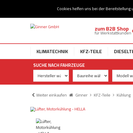
Ihr Speziallist für Dieseltechnik
Cookies helfen uns bei der Bereitstellung 
zum B2B Shop
für Werkstattkunden
KLIMATECHNIK
KFZ-TEILE
DIESELT
SUCHE NACH FAHRZEUGE
Weiter einkaufen
Ginner
KFZ-Teile
Kühlung