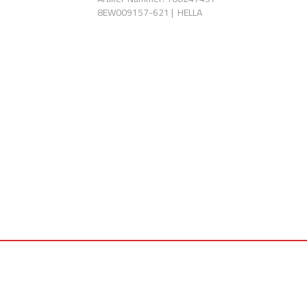
8EW009157-621
|
HELLA