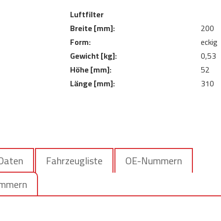
Luftfilter
Breite [mm]:
200
Form:
eckig
Gewicht [kg]:
0,53
Höhe [mm]:
52
Länge [mm]:
310
 Daten
Fahrzeugliste
OE-Nummern
ummern