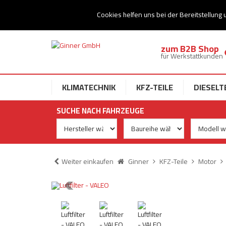
Ihr Speziallist für Dieseltechnik
Cookies helfen uns bei der Bereitstellung 
zum B2B Shop
für Werkstattkunden
KLIMATECHNIK
KFZ-TEILE
DIESELT
SUCHE NACH FAHRZEUGE
Weiter einkaufen
Ginner
KFZ-Teile
Motor