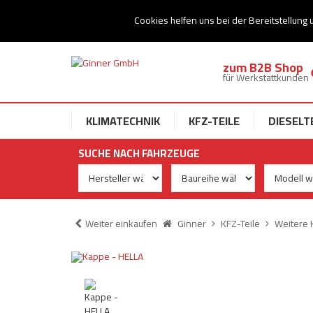
Ihr Speziallist für Dieseltechnik
Cookies helfen uns bei der Bereitstellung 
zum B2B Shop
für Werkstattkunden
KLIMATECHNIK
KFZ-TEILE
DIESELT
SUCHE NACH FAHRZEUGE
Weiter einkaufen
Ginner
KFZ-Teile
Weitere 