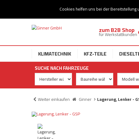
Ihr Speziallist für Dieseltechnik
Cookies helfen uns bei der Bereitstellung 
zum B2B Shop
für Werkstattkunden
KLIMATECHNIK
KFZ-TEILE
DIESELT
SUCHE NACH FAHRZEUGE
Weiter einkaufen
Ginner
Lagerung, Lenker - 