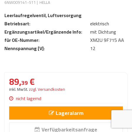
6NW009141-511
|
HELLA
AdBlue
ANMELDEN
Lecksuchtechnik
Klimaanlage
Stecker für Injektore
Leerlaufregelventil, Luftversorgung
Werkstattausrüstung 
REGISTRIEREN
Betriebsart:
elektrisch
Spülung/Reinigung
Kühlung
Ersatzeile/Einzelteile
Reiniger/ Verbrauchsm
Ergänzungsartikel/Ergänzende Info:
mit Dichtung
MERKZETTEL
Werkzeuge & kleine He
Elektrik
für OE-Nummer:
XM2U 9F715 AA
Dichtmasse
Nennspannung [V]:
zum B2B Shop
12
Kältemittelidentifikatio
Kupplung/-anbauteile
für Werkstattkunden
Prüföl Dieselprüfständ
Lokring
Abgasanlage
Öle
89,
€
Fittinge/ Schlauchansc
Wischerblätter
39
Schläuche
inkl. MwSt.
zzgl. Versandkosten
Benzineinspritzung
nicht lagernd
Weitere Kategorien
Lageralarm
Verfügbarkeitsanfrage