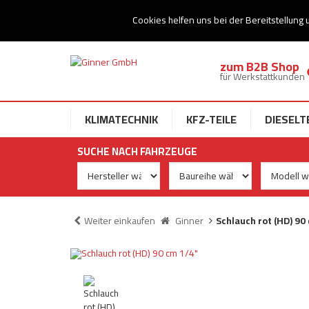
Ihr Speziallist für Dieseltechnik
Cookies helfen uns bei der Bereitstellung 
zum B2B Shop
für Werkstattkunden
KLIMATECHNIK
KFZ-TEILE
DIESELT
SUCHE NACH FAHRZEUGE
Weiter einkaufen
Ginner
Schlauch rot (HD) 90