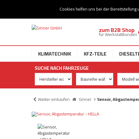
Ihr Speziallist für Dieseltechnik
Cookies helfen uns bei der Bereitstellung 
zum B2B Shop
für Werkstattkunden
KLIMATECHNIK
KFZ-TEILE
DIESELT
SUCHE NACH FAHRZEUGE
Weiter einkaufen
Ginner
Sensor, Abgastemper