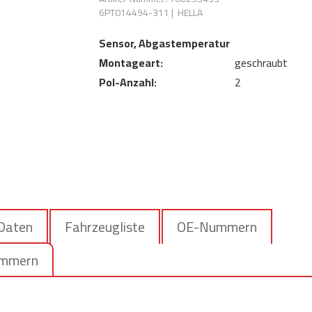
6PT014494-311
|
HELLA
Sensor, Abgastemperatur
Montageart:
geschraubt
Pol-Anzahl:
2
 Daten
Fahrzeugliste
OE-Nummern
ummern