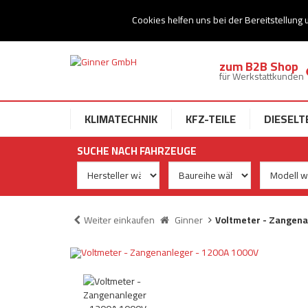
Ihr Speziallist für Dieseltechnik
Cookies helfen uns bei der Bereitstellung 
zum B2B Shop
für Werkstattkunden
KLIMATECHNIK
KFZ-TEILE
DIESELT
SUCHE NACH FAHRZEUGE
Weiter einkaufen
Ginner
Voltmeter - Zangena