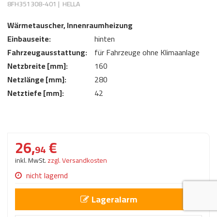
8FH351308-401
|
HELLA
AdBlue
ANMELDEN
Lecksuchtechnik
Klimaanlage
Stecker für Injektore
Wärmetauscher, Innenraumheizung
Werkstattausrüstung 
REGISTRIEREN
Einbauseite:
hinten
Spülung/Reinigung
Kühlung
Ersatzeile/Einzelteile
Reiniger/ Verbrauchsm
Fahrzeugausstattung:
für Fahrzeuge ohne Klimaanlage
MERKZETTEL
Werkzeuge & kleine He
Elektrik
Netzbreite [mm]:
160
Dichtmasse
Netzlänge [mm]:
zum B2B Shop
280
Kältemittelidentifikatio
Kupplung/-anbauteile
für Werkstattkunden
Netztiefe [mm]:
42
Prüföl Dieselprüfständ
Lokring
Abgasanlage
Öle
Fittinge/ Schlauchansc
Wischerblätter
Schläuche
26,
€
94
Benzineinspritzung
inkl. MwSt.
zzgl. Versandkosten
Weitere Kategorien
nicht lagernd
Lageralarm