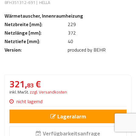
8FH351312-691
|
HELLA
AdBlue
ANMELDEN
Lecksuchtechnik
Klimaanlage
Stecker für Injektore
Wärmetauscher, Innenraumheizung
Werkstattausrüstung 
REGISTRIEREN
Netzbreite [mm]:
229
Spülung/Reinigung
Kühlung
Ersatzeile/Einzelteile
Reiniger/ Verbrauchsm
Netzlänge [mm]:
372
MERKZETTEL
Werkzeuge & kleine He
Elektrik
Netztiefe [mm]:
40
Dichtmasse
Version:
zum B2B Shop
produced by BEHR
Kältemittelidentifikatio
Kupplung/-anbauteile
für Werkstattkunden
Prüföl Dieselprüfständ
Lokring
Abgasanlage
Öle
321,
€
Fittinge/ Schlauchansc
Wischerblätter
83
Schläuche
inkl. MwSt.
zzgl. Versandkosten
Benzineinspritzung
nicht lagernd
Weitere Kategorien
Lageralarm
Verfügbarkeitsanfrage